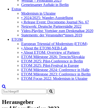
Weimar – Programm 2025
Gemeinsamer Auftakt in Berlin
Extras
Modernism in Ukraine
• 2024/2025: Wander-Ausstellung
• Release Event: Docomomo Journal No. 67
Netzwerk: Deutsche Partnerstädte 2022
Video-Playlist: Vorträge zum Denkmaltag 2020
Statements: der Veranstalter*innen 2019
ETOM
European Triennial of Modernism (ETOM)
• About the ETOM-NEB-Lab
• About ETOM: Overview of Partners
ETOM Milestone 2026: Trencin/Slovakia
ETOM 2025: Pilot-Conference in Berlin
ETOM 2025: Pilot-Festival in Europe
ETOM Milestone 2024: Conference in Halle
ETOM Milestone 2023: Conference in Berlin
ETOM Focus 2022: Modernism in Ukraine
Search
for:
Herausgeber